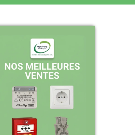
Pourquoi nous choisir ?
Stock en temps réel : quantités toujours
à jour sur le site
Expédition sous 24-48h : livraison rapide
après validation de commande