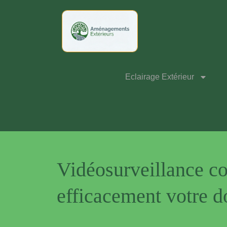
Eclairage Extérieur
Vidéosurveillance co
efficacement votre d