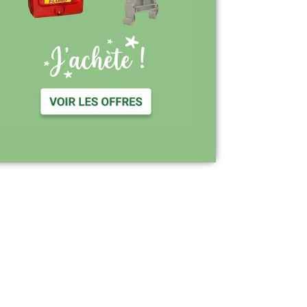
Support réactif : une équipe disponible
pour vous accompagner
Visiter le site