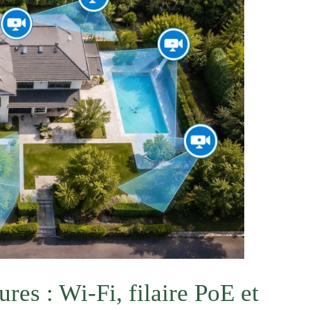
res : Wi-Fi, filaire PoE et