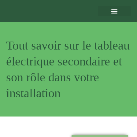
Eclairage Extérieur
Bornes de Recharge
Motorisation et Automatismes
Sécurité Extérieure
Normes et Installation
Tout savoir sur le tableau
électrique secondaire et
son rôle dans votre
installation
Pourquoi
nous choisir