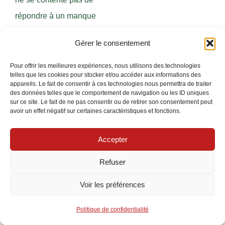
répondre à un manque
d’espace. Il apporte aussi
Gérer le consentement
une meilleure
organisation de votre
Pour offrir les meilleures expériences, nous utilisons des technologies
telles que les cookies pour stocker et/ou accéder aux informations des
installation électrique,
appareils. Le fait de consentir à ces technologies nous permettra de traiter
des données telles que le comportement de navigation ou les ID uniques
essentielle pour la
sur ce site. Le fait de ne pas consentir ou de retirer son consentement peut
avoir un effet négatif sur certaines caractéristiques et fonctions.
maintenance électrique à
long terme. En
Accepter
segmentant les circuits
entre le tableau principal
Refuser
et secondaire, vous
Voir les préférences
facilitez les interventions
pour un diagnostic précis
Politique de confidentialité
en cas de panne ou de