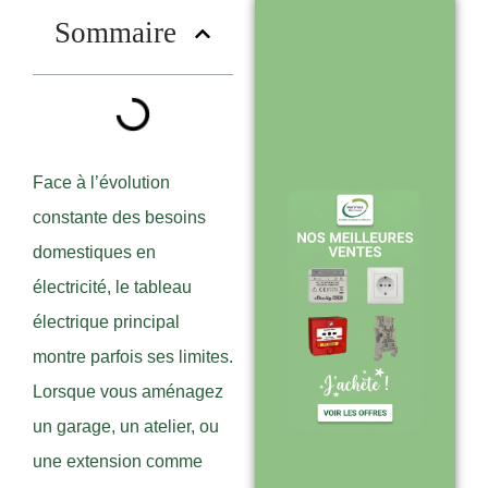
?
Sommaire
Stock en temps
réel : quantités
toujours à jour
sur le site
Face à l’évolution
constante des besoins
domestiques en
Expédition sous
électricité, le tableau
24-48h :
électrique principal
livraison rapide
montre parfois ses limites.
après validation
Lorsque vous aménagez
de commande
un garage, un atelier, ou
une extension comme