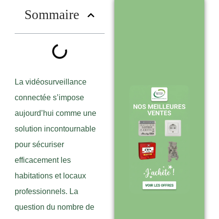
?
Sommaire
Stock en temps
réel : quantités
toujours à jour
sur le site
La vidéosurveillance
connectée s’impose
aujourd’hui comme une
Expédition sous
solution incontournable
24-48h :
pour sécuriser
livraison rapide
efficacement les
après validation
habitations et locaux
de commande
professionnels. La
question du nombre de