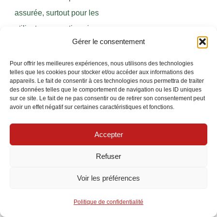
assurée, surtout pour les
utilisateurs avertis qui
Gérer le consentement
souhaitent éviter la
dépendance à un service
Pour offrir les meilleures expériences, nous utilisons des technologies
telles que les cookies pour stocker et/ou accéder aux informations des
tiers. De plus, un réseau
appareils. Le fait de consentir à ces technologies nous permettra de traiter
sécurisé est
des données telles que le comportement de navigation ou les ID uniques
sur ce site. Le fait de ne pas consentir ou de retirer son consentement peut
indispensable pour éviter
avoir un effet négatif sur certaines caractéristiques et fonctions.
les cyberattaques visant
Accepter
les systèmes
domestiques connectés.
Refuser
Le recours à des cartes
Voir les préférences
microSD embarquées
Politique de confidentialité
dans certaines caméras,