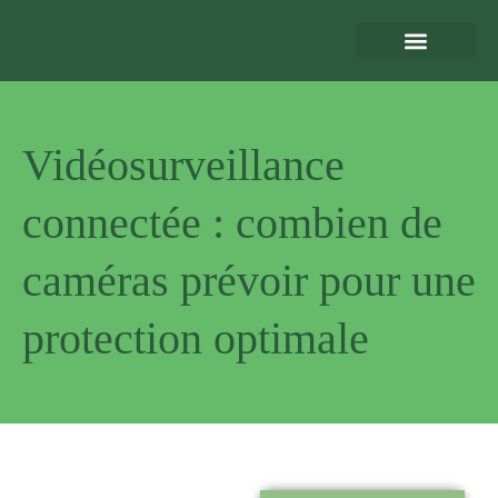
Eclairage Extérieur
Bornes de Recharge
Motorisation et Automatismes
Sécurité Extérieure
Normes et Installation
Vidéosurveillance
connectée : combien de
caméras prévoir pour une
protection optimale
Pourquoi
nous choisir