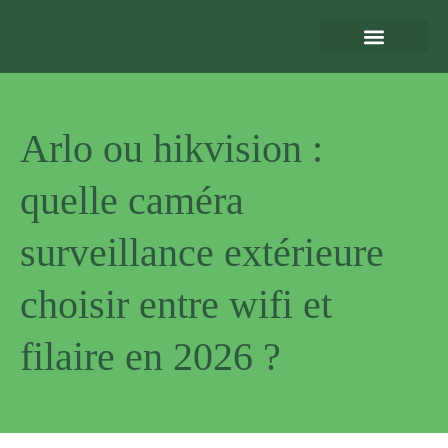
Eclairage Extérieur
Bornes de Recharge
Motorisation et Automatismes
Sécurité Extérieure
Normes et Installation
Arlo ou hikvision :
quelle caméra
surveillance extérieure
choisir entre wifi et
filaire en 2026 ?
Pourquoi