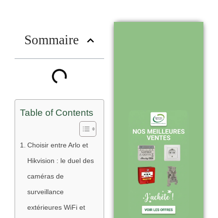
nous choisir
?
Sommaire
Stock en temps
réel : quantités
toujours à jour
sur le site
Table of Contents
Expédition sous
Choisir entre Arlo et
24-48h :
Hikvision : le duel des
livraison rapide
caméras de
après validation
surveillance
de commande
extérieures WiFi et