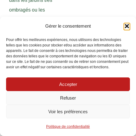
dans les jardins très
ombragés ou les
faubourgs au climat
Gérer le consentement
humide. Il faut aussi
installer la caméra dans
Pour offrir les meilleures expériences, nous utilisons des technologies
telles que les cookies pour stocker et/ou accéder aux informations des
un angle optimisé pour
appareils. Le fait de consentir à ces technologies nous permettra de traiter
des données telles que le comportement de navigation ou les ID uniques
capter la lumière, parfois
sur ce site. Le fait de ne pas consentir ou de retirer son consentement peut
avoir un effet négatif sur certaines caractéristiques et fonctions.
en hauteur, ce qui peut
compliquer la
Accepter
maintenance.
Refuser
WiFi + batterie :
rapide à installer,
Voir les préférences
idéal zones sans fil
Politique de confidentialité
mais peut tomber à