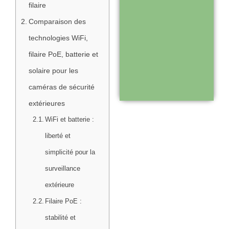
filaire
Comparaison des
Support réactif :
technologies WiFi,
une équipe
filaire PoE, batterie et
disponible pour
solaire pour les
vous
caméras de sécurité
accompagner
extérieures
WiFi et batterie :
Visiter le
liberté et
site
simplicité pour la
surveillance
extérieure
Filaire PoE :
stabilité et