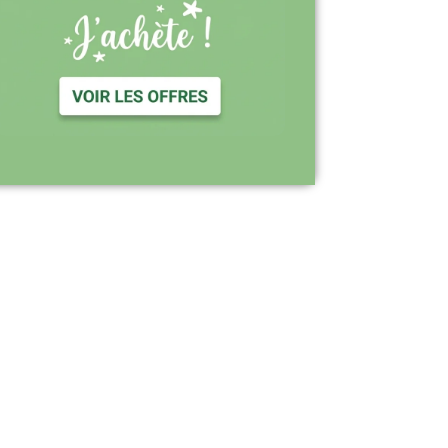
Support réactif : une équipe disponible
pour vous accompagner
Visiter le site