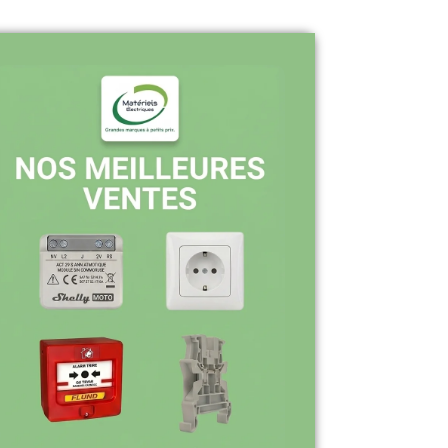
Pourquoi nous choisir ?
Stock en temps réel : quantités toujours
à jour sur le site
Expédition sous 24-48h : livraison rapide
après validation de commande