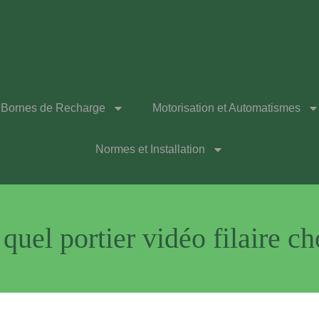
Bornes de Recharge
Motorisation et Automatismes
Normes et Installation
quel portier vidéo filaire ch