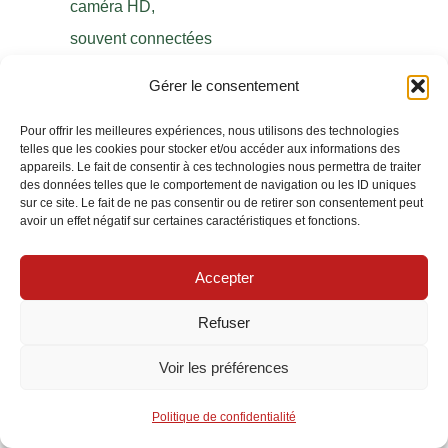
caméra HD,
souvent connectées
à une application
Gérer le consentement
mobile pour une
Pour offrir les meilleures expériences, nous utilisons des technologies
sécurité renforcée et
telles que les cookies pour stocker et/ou accéder aux informations des
un contrôle en
appareils. Le fait de consentir à ces technologies nous permettra de traiter
des données telles que le comportement de navigation ou les ID uniques
temps réel.
sur ce site. Le fait de ne pas consentir ou de retirer son consentement peut
avoir un effet négatif sur certaines caractéristiques et fonctions.
Le choix d’un modèle doit
être guidé par la zone à
Accepter
sécuriser, le budget et le
Refuser
niveau de sophistication
souhaité. Les fourchettes
Voir les préférences
de prix en 2026 varient de
Politique de confidentialité
20 euros pour des spots