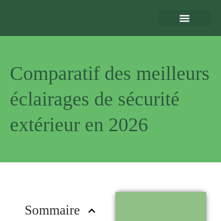
Eclairage Extérieur
Bornes de Recharge
Motorisation et Automatismes
Sécurité Extérieure
Normes et Installation
Comparatif des meilleurs
éclairages de sécurité
extérieur en 2026
Pourquoi
nous choisir
?
Sommaire