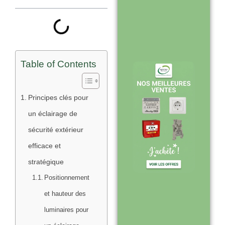
Stock en temps
réel : quantités
toujours à jour
sur le site
Table of Contents
Expédition sous
Principes clés pour
24-48h :
un éclairage de
livraison rapide
sécurité extérieur
après validation
efficace et
de commande
stratégique
Positionnement
et hauteur des
Support réactif :
luminaires pour
une équipe