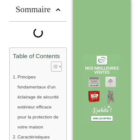
?
Sommaire
Stock en temps
réel : quantités
toujours à jour
sur le site
Table of Contents
Expédition sous
Principes
24-48h :
fondamentaux d’un
livraison rapide
éclairage de sécurité
après validation
extérieur efficace
de commande
pour la protection de
votre maison
Caractéristiques