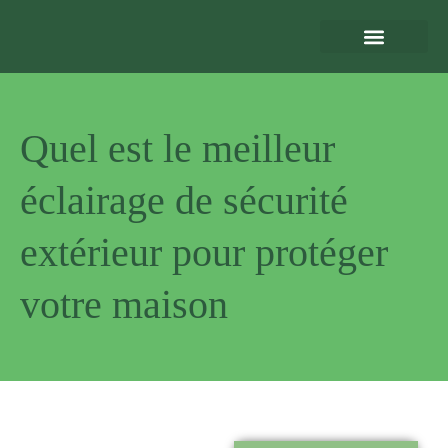
Eclairage Extérieur
Bornes de Recharge
Motorisation et Automatismes
Sécurité Extérieure
Normes et Installation
Quel est le meilleur
éclairage de sécurité
extérieur pour protéger
votre maison
Pourquoi
nous choisir