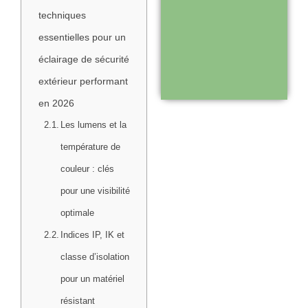
Support réactif :
techniques
une équipe
essentielles pour un
disponible pour
éclairage de sécurité
vous
extérieur performant
accompagner
en 2026
Les lumens et la
Visiter le
température de
site
couleur : clés
pour une visibilité
optimale
Indices IP, IK et
classe d’isolation
pour un matériel
résistant