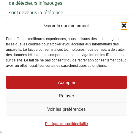
de détecteurs infrarouges
sont devenus la référence
pour sécuriser
Gérer le consentement
efficacement une maison.
Pour offrir les meilleures expériences, nous utilisons des technologies
Grâce à leur capacité à
telles que les cookies pour stocker et/ou accéder aux informations des
appareils. Le fait de consentir à ces technologies nous permettra de traiter
s’allumer uniquement lors
des données telles que le comportement de navigation ou les ID uniques
du passage d’un individu,
sur ce site. Le fait de ne pas consentir ou de retirer son consentement peut
avoir un effet négatif sur certaines caractéristiques et fonctions.
ils réduisent
considérablement la
Accepter
consommation électrique
Refuser
tout en provoquant un
effet de surprise dissuasif
Voir les préférences
immédiat. On distingue
Politique de confidentialité
principalement les