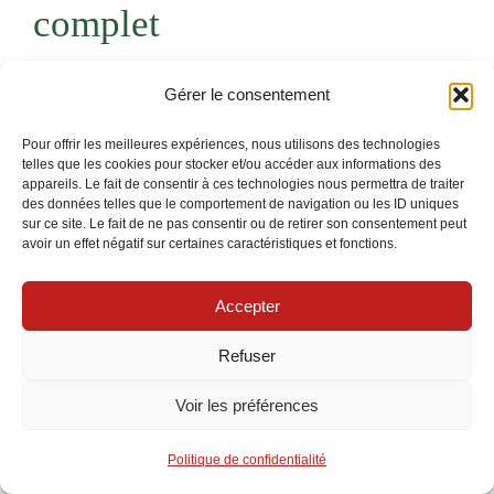
complet
L’évolution des
Gérer le consentement
technologies connectées
Pour offrir les meilleures expériences, nous utilisons des technologies
a rendu possible
telles que les cookies pour stocker et/ou accéder aux informations des
appareils. Le fait de consentir à ces technologies nous permettra de traiter
l’intégration parfaite des
des données telles que le comportement de navigation ou les ID uniques
éclairages de sécurité
sur ce site. Le fait de ne pas consentir ou de retirer son consentement peut
avoir un effet négatif sur certaines caractéristiques et fonctions.
extérieurs solaires avec
des dispositifs
Accepter
complémentaires comme
Refuser
les caméras, les alarmes
et les détecteurs. Grâce à
Voir les préférences
la domotique, il est
Politique de confidentialité
aujourd’hui possible de