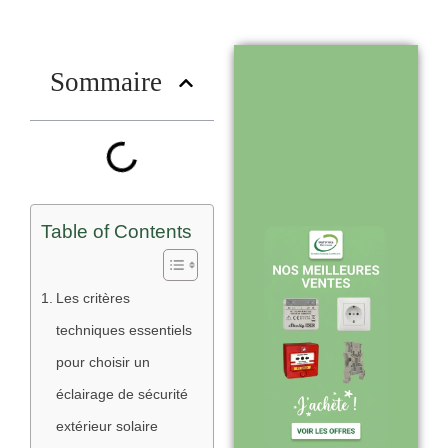
nous choisir
?
Sommaire
Stock en temps
réel : quantités
toujours à jour
sur le site
Table of Contents
Expédition sous
Les critères
24-48h :
techniques essentiels
livraison rapide
pour choisir un
après validation
éclairage de sécurité
de commande
extérieur solaire