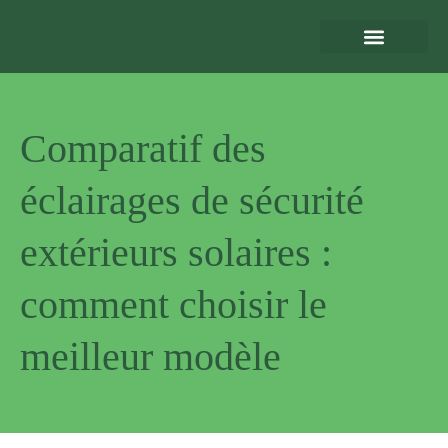
Eclairage Extérieur
Bornes de Recharge
Motorisation et Automatismes
Sécurité Extérieure
Normes et Installation
Comparatif des
éclairages de sécurité
extérieurs solaires :
comment choisir le
meilleur modèle
Pourquoi