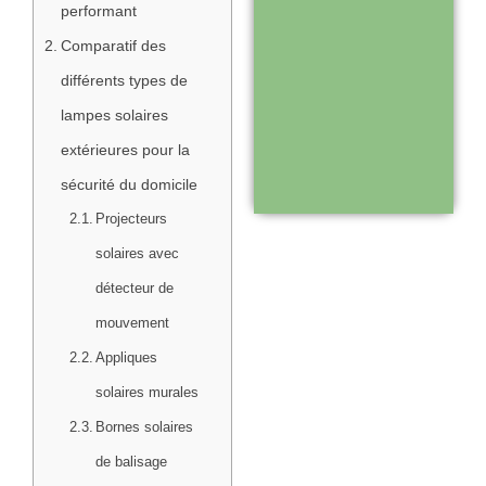
performant
Comparatif des
Support réactif :
différents types de
une équipe
lampes solaires
disponible pour
extérieures pour la
vous
sécurité du domicile
accompagner
Projecteurs
solaires avec
Visiter le
détecteur de
site
mouvement
Appliques
solaires murales
Bornes solaires
de balisage