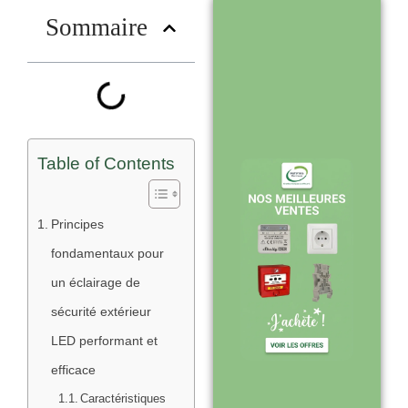
?
Sommaire
Stock en temps
réel : quantités
toujours à jour
sur le site
Table of Contents
Expédition sous
Principes
24-48h :
fondamentaux pour
livraison rapide
un éclairage de
après validation
sécurité extérieur
de commande
LED performant et
efficace
Caractéristiques