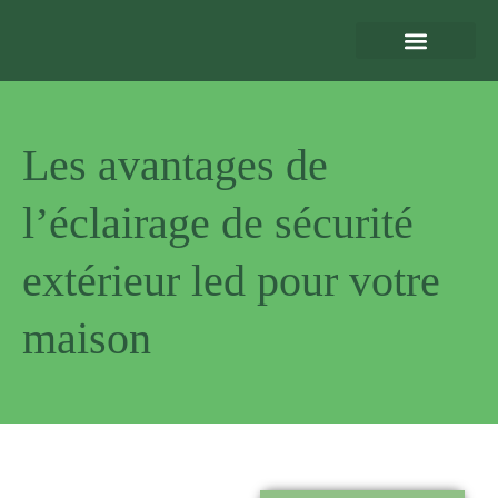
Eclairage Extérieur
Bornes de Recharge
Motorisation et Automatismes
Sécurité Extérieure
Normes et Installation
Les avantages de
l’éclairage de sécurité
extérieur led pour votre
maison
Pourquoi
nous choisir