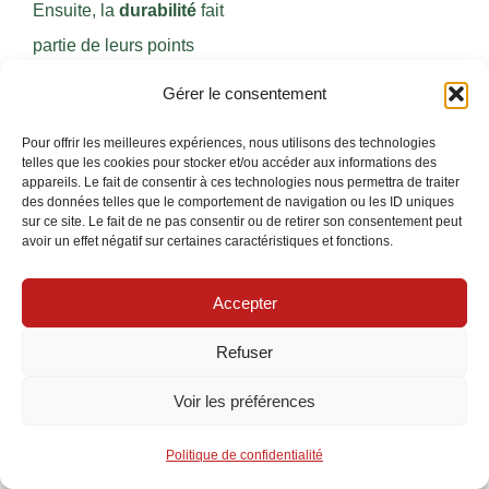
Ensuite, la
durabilité
fait
partie de leurs points
forts. Beaucoup de
Gérer le consentement
luminaires LED peuvent
Pour offrir les meilleures expériences, nous utilisons des technologies
fonctionner entre 30 000
telles que les cookies pour stocker et/ou accéder aux informations des
appareils. Le fait de consentir à ces technologies nous permettra de traiter
et 50 000 heures,
des données telles que le comportement de navigation ou les ID uniques
réduisant la fréquence
sur ce site. Le fait de ne pas consentir ou de retirer son consentement peut
avoir un effet négatif sur certaines caractéristiques et fonctions.
des remplacements, un
avantage apprécié dans
Accepter
un environnement
Refuser
extérieur aux contraintes
accrues.
Voir les préférences
La
visibilité nocturne
est
Politique de confidentialité
améliorée grâce à leur