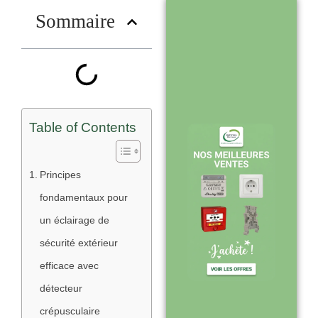
?
Sommaire
Stock en temps
réel : quantités
toujours à jour
sur le site
Table of Contents
Expédition sous
Principes
24-48h :
fondamentaux pour
livraison rapide
un éclairage de
après validation
sécurité extérieur
de commande
efficace avec
détecteur
crépusculaire