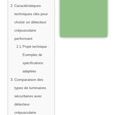
Support réactif :
Caractéristiques
une équipe
techniques clés pour
disponible pour
choisir un détecteur
vous
crépusculaire
accompagner
performant
Projet technique :
Visiter le
Exemples de
site
spécifications
adaptées
Comparaison des
types de luminaires
sécuritaires avec
détecteur
crépusculaire