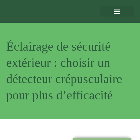
Eclairage Extérieur
Bornes de Recharge
Motorisation et Automatismes
Sécurité Extérieure
Normes et Installation
Éclairage de sécurité
extérieur : choisir un
détecteur crépusculaire
pour plus d’efficacité
Pourquoi
nous choisir