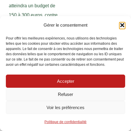
atteindra un budget de
150 à 300 euros, contre
30 à 80 euros pour un
Gérer le consentement
simple détecteur
Pour offrir les meilleures expériences, nous utilisons des technologies
crépusculaire en
telles que les cookies pour stocker et/ou accéder aux informations des
appareils. Le fait de consentir à ces technologies nous permettra de traiter
applique. L’installation
des données telles que le comportement de navigation ou les ID uniques
sur ce site. Le fait de ne pas consentir ou de retirer son consentement peut
d’une borne solaire reste
avoir un effet négatif sur certaines caractéristiques et fonctions.
accessible dès 50 euros,
avec une difficulté
Accepter
d’installation débutant à
Refuser
intermédiaire. Le choix
Voir les préférences
technique doit aussi
prendre en considération
Politique de confidentialité
la norme
NF C 15-100
qui