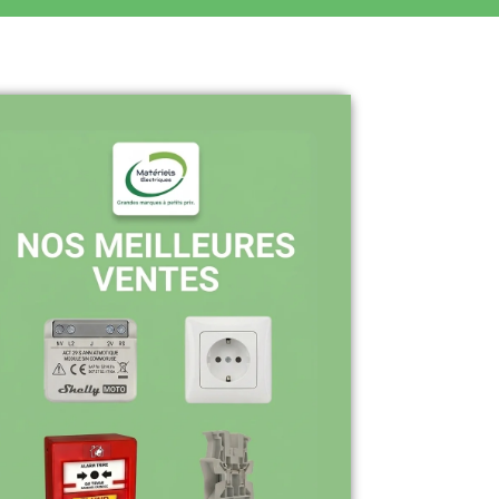
Pourquoi nous choisir ?
Stock en temps réel : quantités toujours
à jour sur le site
Expédition sous 24-48h : livraison rapide
après validation de commande