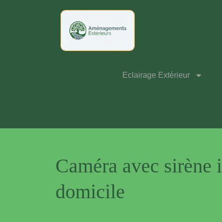
Eclairage Extérieur
Caméra avec sirène i
domicile