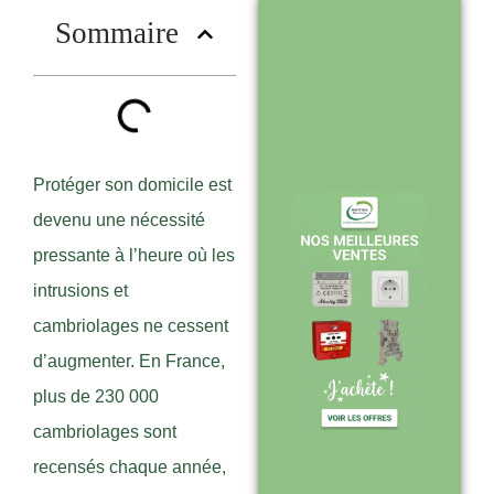
?
Sommaire
Stock en temps
réel : quantités
toujours à jour
sur le site
Protéger son domicile est
devenu une nécessité
pressante à l’heure où les
Expédition sous
intrusions et
24-48h :
cambriolages ne cessent
livraison rapide
d’augmenter. En France,
après validation
plus de 230 000
de commande
cambriolages sont
recensés chaque année,