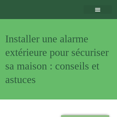
Eclairage Extérieur
Bornes de Recharge
Motorisation et Automatismes
Sécurité Extérieure
Normes et Installation
Installer une alarme
extérieure pour sécuriser
sa maison : conseils et
astuces
Pourquoi
nous choisir