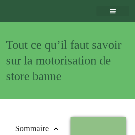
Eclairage Extérieur
Bornes de Recharge
Motorisation et Automatismes
Sécurité Extérieure
Normes et Installation
Tout ce qu’il faut savoir
sur la motorisation de
store banne
Pourquoi
nous choisir
?
Sommaire