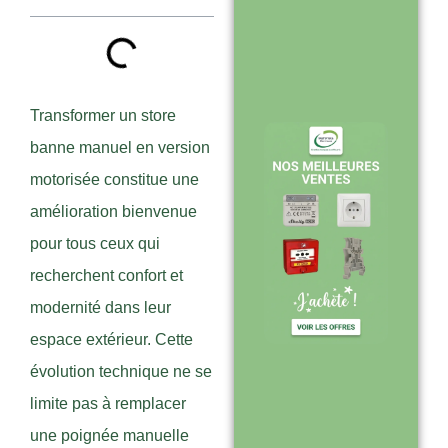
Stock en temps
réel : quantités
toujours à jour
sur le site
Transformer un store
banne manuel en version
motorisée constitue une
Expédition sous
amélioration bienvenue
24-48h :
pour tous ceux qui
livraison rapide
recherchent confort et
après validation
modernité dans leur
de commande
espace extérieur. Cette
évolution technique ne se
limite pas à remplacer
Support réactif :
une poignée manuelle
une équipe