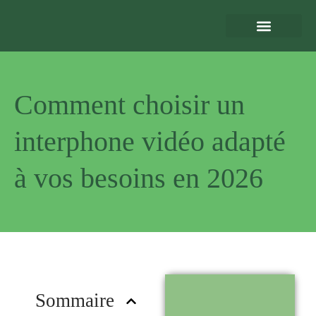
Eclairage Extérieur
Bornes de Recharge
Motorisation et Automatismes
Sécurité Extérieure
Normes et Installation
Comment choisir un
interphone vidéo adapté
à vos besoins en 2026
Pourquoi
nous choisir
?
Sommaire