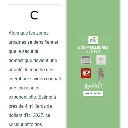
Stock en temps
réel : quantités
toujours à jour
sur le site
Alors que les zones
urbaines se densifient et
que la sécurité
Expédition sous
domestique devient une
24-48h :
priorité, le marché des
livraison rapide
interphones vidéo connaît
après validation
une croissance
de commande
exponentielle. Estimé à
près de 4 milliards de
dollars d’ici 2027, ce
Support réactif :
secteur offre des
une équipe