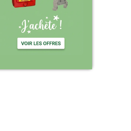
Support réactif : une équipe disponible
pour vous accompagner
Visiter le site