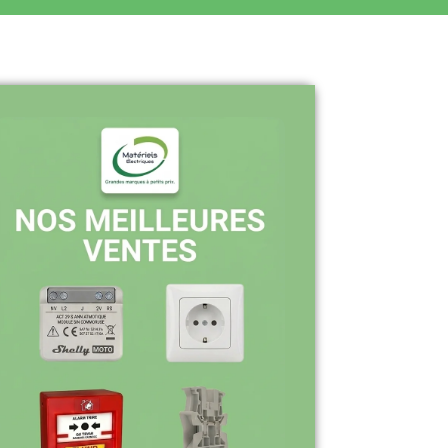
Pourquoi nous choisir ?
Stock en temps réel : quantités toujours
à jour sur le site
Expédition sous 24-48h : livraison rapide
après validation de commande