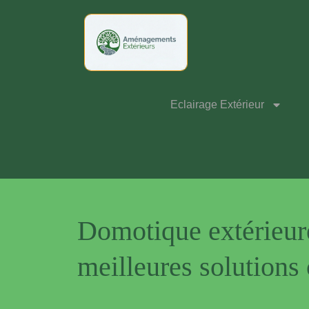
Eclairage Extérieur
Domotique extérieure 
meilleures solutions