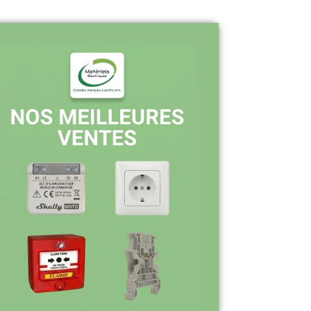
Pourquoi nous choisir ?
Stock en temps réel : quantités toujours
à jour sur le site
Expédition sous 24-48h : livraison rapide
après validation de commande