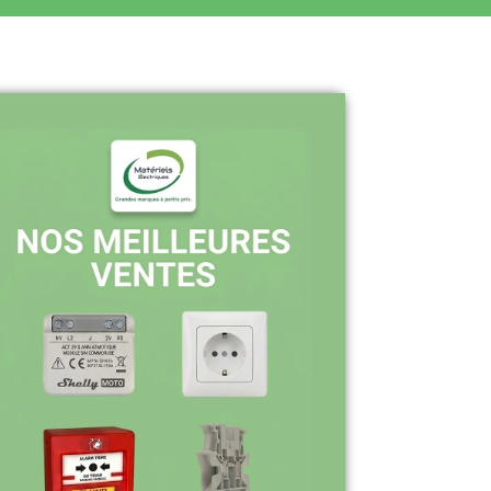
Pourquoi nous choisir ?
Stock en temps réel : quantités toujours
à jour sur le site
Expédition sous 24-48h : livraison rapide
après validation de commande