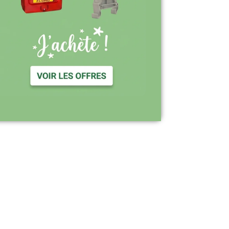
Support réactif : une équipe disponible
pour vous accompagner
Visiter le site