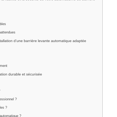
bles
inattendues
nstallation d’une barrière levante automatique adaptée
ement
ation durable et sécurisée
?
fessionnel ?
les ?
 automatique ?