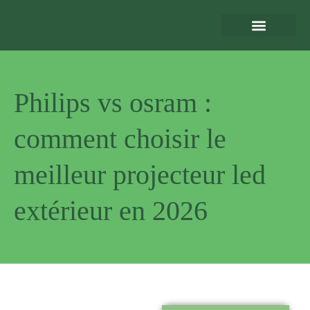
Eclairage Extérieur
Bornes de Recharge
Motorisation et Automatismes
Sécurité Extérieure
Normes et Installation
Philips vs osram :
comment choisir le
meilleur projecteur led
extérieur en 2026
Pourquoi
nous choisir