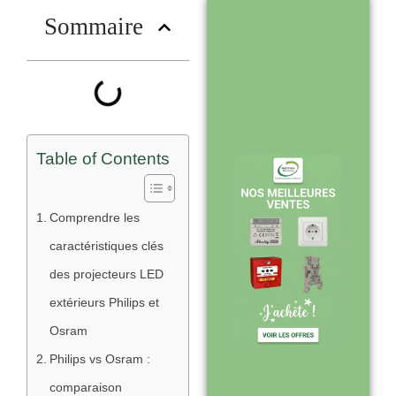
?
Sommaire
Stock en temps
réel : quantités
toujours à jour
sur le site
Table of Contents
Expédition sous
Comprendre les
24-48h :
caractéristiques clés
livraison rapide
des projecteurs LED
après validation
extérieurs Philips et
de commande
Osram
Philips vs Osram :
comparaison