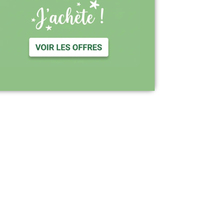
Support réactif : une équipe disponible
pour vous accompagner
Visiter le site