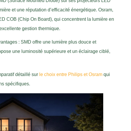
e SMD (Surface Mounted Diode) sur ses projecteurs LED
umière et une réputation d’efficacité énergétique. Osram,
ED COB (Chip On Board), qui concentrent la lumière en
 excellente gestion thermique.
antages : SMD offre une lumière plus douce et
pose une luminosité supérieure et un éclairage ciblé,
paratif détaillé sur
le choix entre Philips et Osram
qui
ns spécifiques.