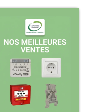
Pourquoi nous choisir ?
Stock en temps réel : quantités toujours
à jour sur le site
Expédition sous 24-48h : livraison rapide
après validation de commande