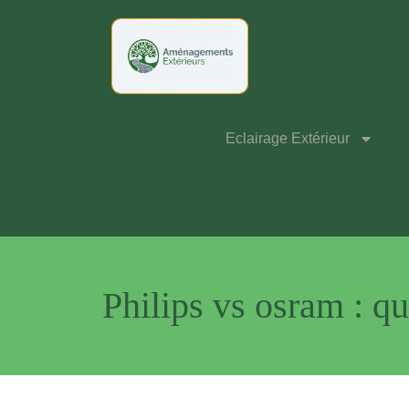
Eclairage Extérieur
Philips vs osram : qu