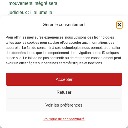
mouvement intégré sera
judicieux : il allume la
lumière uniquement
Gérer le consentement
lorsqu’une présence est
Pour offrir les meilleures expériences, nous utilisons des technologies
détectée, réduisant ainsi
telles que les cookies pour stocker et/ou accéder aux informations des
appareils. Le fait de consentir à ces technologies nous permettra de traiter
la consommation et
des données telles que le comportement de navigation ou les ID uniques
limitant les nuisances
sur ce site. Le fait de ne pas consentir ou de retirer son consentement peut
avoir un effet négatif sur certaines caractéristiques et fonctions.
pour le voisinage.
Accepter
Dans ce cadre, Philips
propose des modèles
Refuser
avec des capteurs
Voir les préférences
réglables très précis
tandis qu’Osram offre des
Politique de confidentialité
versions solaires