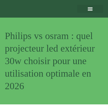
Eclairage Extérieur
Bornes de Recharge
Motorisation et Automatismes
Sécurité Extérieure
Normes et Installation
Philips vs osram : quel
projecteur led extérieur
30w choisir pour une
utilisation optimale en
2026
Pourquoi