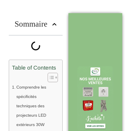
nous choisir
?
Sommaire
Stock en temps
réel : quantités
toujours à jour
sur le site
Table of Contents
Expédition sous
Comprendre les
24-48h :
spécificités
livraison rapide
techniques des
après validation
projecteurs LED
de commande
extérieurs 30W