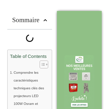
nous choisir
?
Sommaire
Stock en temps
réel : quantités
toujours à jour
sur le site
Table of Contents
Expédition sous
Comprendre les
24-48h :
caractéristiques
livraison rapide
techniques clés des
après validation
projecteurs LED
de commande
100W Osram et