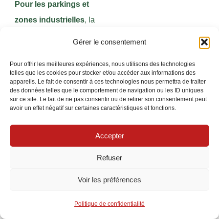
Pour les parkings et
zones industrielles
, la
puissance 100W est
Gérer le consentement
adaptée à des surfaces
Pour offrir les meilleures expériences, nous utilisons des technologies
plus vastes, en particulier
telles que les cookies pour stocker et/ou accéder aux informations des
appareils. Le fait de consentir à ces technologies nous permettra de traiter
si le projecteur dispose
des données telles que le comportement de navigation ou les ID uniques
d’un angle large ou
sur ce site. Le fait de ne pas consentir ou de retirer son consentement peut
avoir un effet négatif sur certaines caractéristiques et fonctions.
optique asymétrique afin
d’assurer une couverture
Accepter
uniforme. Osram, réputé
Refuser
pour ses optiques
asymétriques, propose
Voir les préférences
des modèles parfaits pour
Politique de confidentialité
cet usage, tandis que