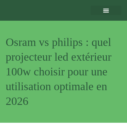
Eclairage Extérieur
Bornes de Recharge
Motorisation et Automatismes
Sécurité Extérieure
Normes et Installation
Osram vs philips : quel
projecteur led extérieur
100w choisir pour une
utilisation optimale en
2026
Pourquoi