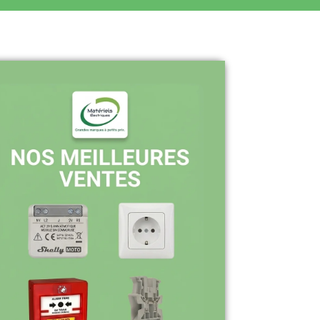
Pourquoi nous choisir ?
Stock en temps réel : quantités toujours
à jour sur le site
Expédition sous 24-48h : livraison rapide
après validation de commande