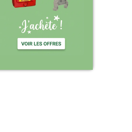
Support réactif : une équipe disponible
pour vous accompagner
Visiter le site