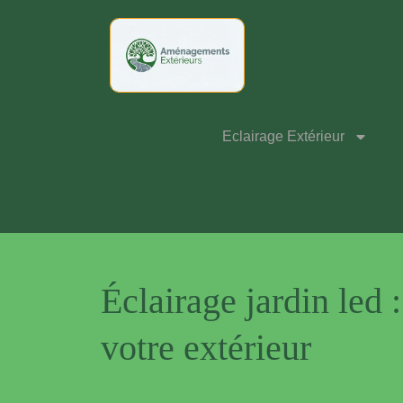
Eclairage Extérieur
Éclairage jardin led
votre extérieur