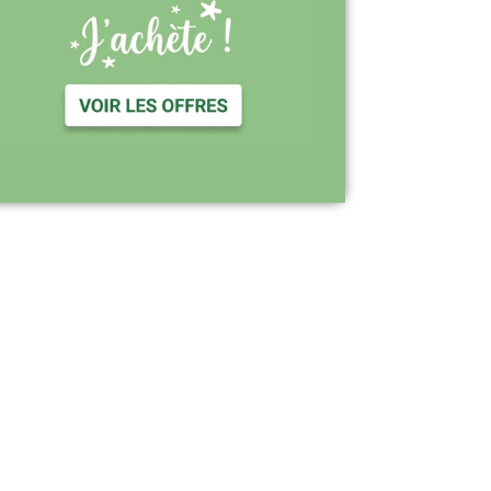
Support réactif : une équipe disponible
pour vous accompagner
Visiter le site