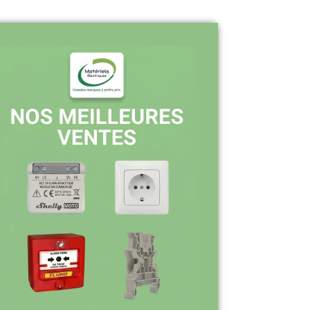
Pourquoi nous choisir ?
Stock en temps réel : quantités toujours
à jour sur le site
Expédition sous 24-48h : livraison rapide
après validation de commande