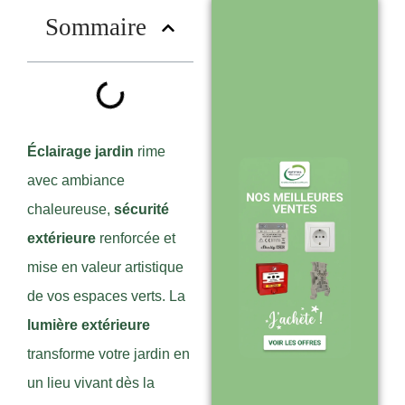
?
Sommaire
Stock en temps
réel : quantités
toujours à jour
sur le site
Éclairage jardin
rime
avec ambiance
chaleureuse,
sécurité
Expédition sous
extérieure
renforcée et
24-48h :
mise en valeur artistique
livraison rapide
de vos espaces verts. La
après validation
lumière extérieure
de commande
transforme votre jardin en
un lieu vivant dès la