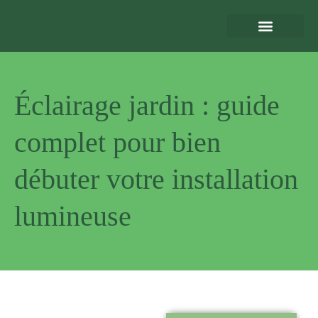
Eclairage Extérieur
Bornes de Recharge
Motorisation et Automatismes
Sécurité Extérieure
Normes et Installation
Éclairage jardin : guide
complet pour bien
débuter votre installation
lumineuse
Pourquoi
nous choisir