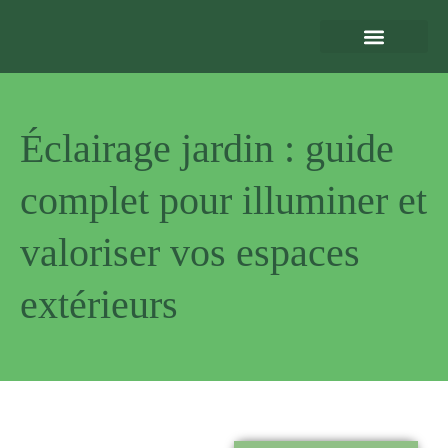
Eclairage Extérieur
Bornes de Recharge
Motorisation et Automatismes
Sécurité Extérieure
Normes et Installation
Éclairage jardin : guide
complet pour illuminer et
valoriser vos espaces
extérieurs
Pourquoi
nous choisir