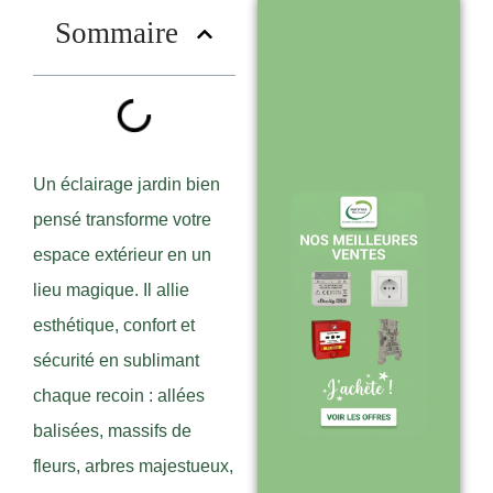
?
Sommaire
Stock en temps
réel : quantités
toujours à jour
sur le site
Un éclairage jardin bien
pensé transforme votre
espace extérieur en un
Expédition sous
lieu magique. Il allie
24-48h :
esthétique, confort et
livraison rapide
sécurité en sublimant
après validation
chaque recoin : allées
de commande
balisées, massifs de
fleurs, arbres majestueux,