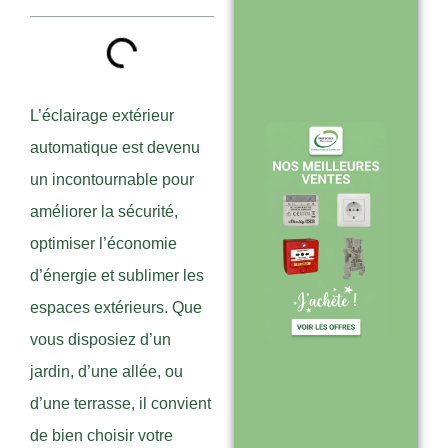
Stock en temps
réel : quantités
toujours à jour
sur le site
L’éclairage extérieur
automatique est devenu
un incontournable pour
Expédition sous
améliorer la sécurité,
24-48h :
optimiser l’économie
livraison rapide
d’énergie et sublimer les
après validation
espaces extérieurs. Que
de commande
vous disposiez d’un
jardin, d’une allée, ou
d’une terrasse, il convient
Support réactif :
de bien choisir votre
une équipe