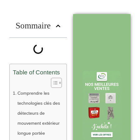
nous choisir
?
Sommaire
Stock en temps
réel : quantités
toujours à jour
sur le site
Table of Contents
Expédition sous
Comprendre les
24-48h :
technologies clés des
livraison rapide
détecteurs de
après validation
mouvement extérieur
de commande
longue portée