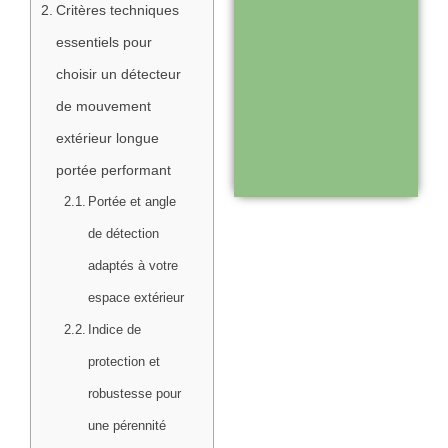
Critères techniques
essentiels pour
Support réactif :
choisir un détecteur
une équipe
de mouvement
disponible pour
extérieur longue
vous
portée performant
accompagner
Portée et angle
de détection
Visiter le
adaptés à votre
site
espace extérieur
Indice de
protection et
robustesse pour
une pérennité