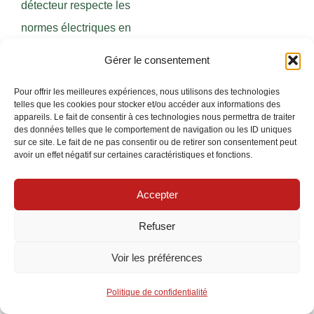
détecteur respecte les
normes électriques en
vigueur, notamment la
Gérer le consentement
norme
NF C 15-100
pour
Pour offrir les meilleures expériences, nous utilisons des technologies
les installations
telles que les cookies pour stocker et/ou accéder aux informations des
électriques en France. La
appareils. Le fait de consentir à ces technologies nous permettra de traiter
des données telles que le comportement de navigation ou les ID uniques
compatibilité avec les
sur ce site. Le fait de ne pas consentir ou de retirer son consentement peut
avoir un effet négatif sur certaines caractéristiques et fonctions.
systèmes d’alarme filaires
ou sans fil existants est
Accepter
capitale pour un
Refuser
fonctionnement
harmonieux. Les
Voir les préférences
fabricants comme Steinel,
Politique de confidentialité
Legrand, Schneider,