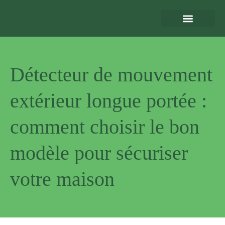
Eclairage Extérieur
Bornes de Recharge
Motorisation et Automatismes
Sécurité Extérieure
Normes et Installation
Détecteur de mouvement
extérieur longue portée :
comment choisir le bon
modèle pour sécuriser
votre maison
Pourquoi