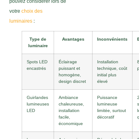
pouvez considérer lors de
votre
choix des
luminaires
:
Type de
Avantages
Inconvénients
luminaire
Spots LED
Éclairage
Installation
encastrés
puissant et
technique, coût
homogène,
initial plus
design discret
élevé
Guirlandes
Ambiance
Puissance
lumineuses
chaleureuse,
lumineuse
LED
installation
limitée, surtout
facile,
décoratif
q
économique