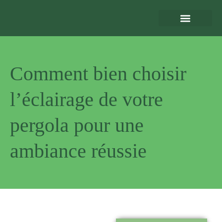
Eclairage Extérieur
Bornes de Recharge
Motorisation et Automatismes
Sécurité Extérieure
Normes et Installation
Comment bien choisir
l’éclairage de votre
pergola pour une
ambiance réussie
Pourquoi
nous choisir