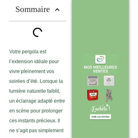
?
Sommaire
Stock en temps
réel : quantités
toujours à jour
sur le site
Votre pergola est
l’extension idéale pour
vivre pleinement vos
Expédition sous
soirées d’été. Lorsque la
24-48h :
lumière naturelle faiblit,
livraison rapide
un éclairage adapté entre
après validation
en scène pour prolonger
de commande
ces instants précieux. Il
ne s’agit pas simplement