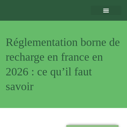
Eclairage Extérieur
Bornes de Recharge
Motorisation et Automatismes
Sécurité Extérieure
Normes et Installation
Réglementation borne de
recharge en france en
2026 : ce qu’il faut
savoir
Pourquoi
nous choisir