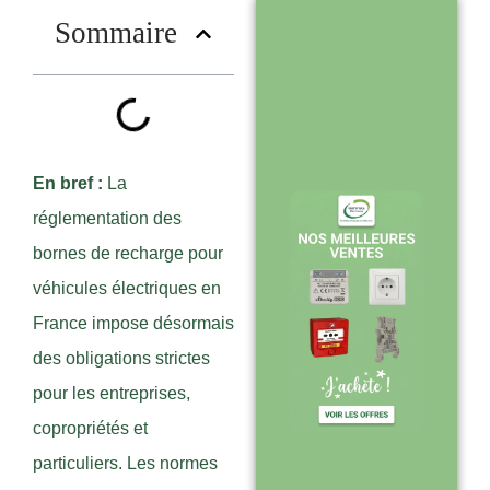
?
Sommaire
Stock en temps
réel : quantités
toujours à jour
sur le site
En bref :
La
réglementation des
bornes de recharge pour
Expédition sous
véhicules électriques en
24-48h :
France impose désormais
livraison rapide
des obligations strictes
après validation
pour les entreprises,
de commande
copropriétés et
particuliers. Les normes