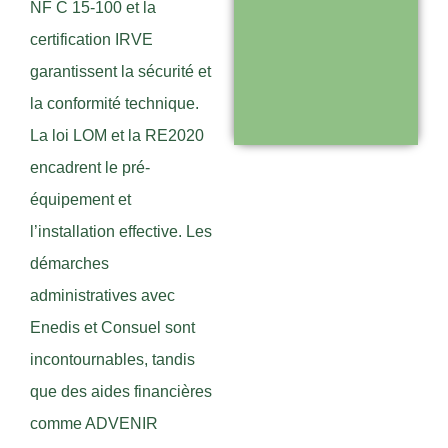
NF C 15-100 et la
Support réactif :
certification IRVE
une équipe
garantissent la sécurité et
disponible pour
la conformité technique.
vous
La loi LOM et la RE2020
accompagner
encadrent le pré-
équipement et
Visiter le
l’installation effective. Les
site
démarches
administratives avec
Enedis et Consuel sont
incontournables, tandis
que des aides financières
comme ADVENIR