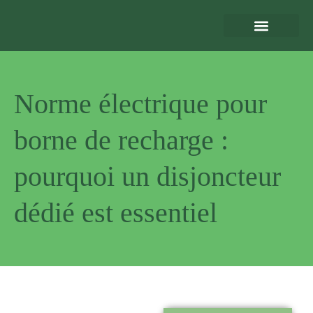
Eclairage Extérieur
Bornes de Recharge
Motorisation et Automatismes
Sécurité Extérieure
Normes et Installation
Norme électrique pour
borne de recharge :
pourquoi un disjoncteur
dédié est essentiel
Pourquoi
nous choisir