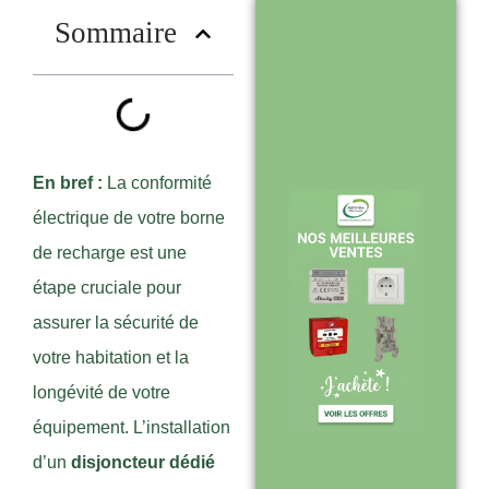
?
Sommaire
Stock en temps
réel : quantités
toujours à jour
sur le site
En bref :
La conformité
électrique de votre borne
de recharge est une
Expédition sous
étape cruciale pour
24-48h :
assurer la sécurité de
livraison rapide
votre habitation et la
après validation
longévité de votre
de commande
équipement. L’installation
d’un
disjoncteur dédié