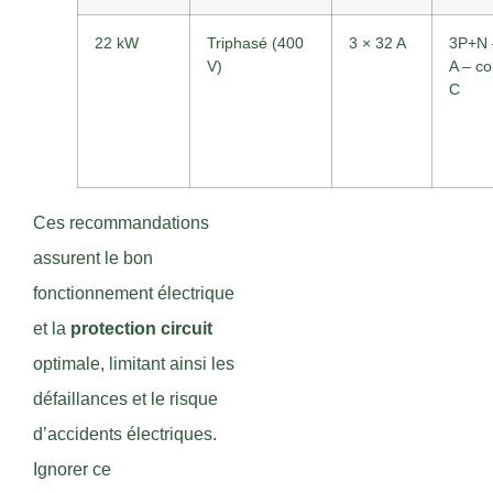
22 kW
Triphasé (400
3 × 32 A
3P+N 
V)
A – c
C
Ces recommandations
assurent le bon
fonctionnement électrique
et la
protection circuit
optimale, limitant ainsi les
défaillances et le risque
d’accidents électriques.
Ignorer ce