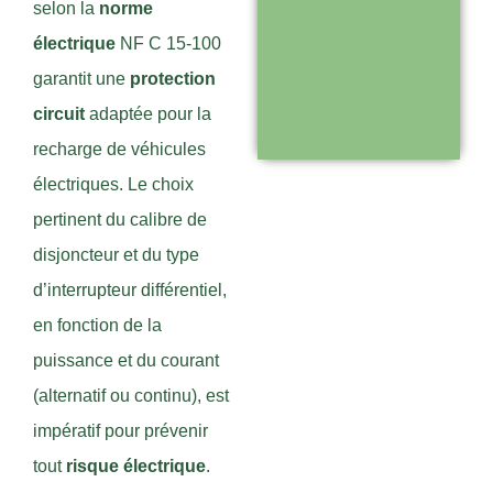
selon la
norme
Support réactif :
électrique
NF C 15-100
une équipe
garantit une
protection
disponible pour
circuit
adaptée pour la
vous
recharge de véhicules
accompagner
électriques. Le choix
pertinent du calibre de
Visiter le
disjoncteur et du type
site
d’interrupteur différentiel,
en fonction de la
puissance et du courant
(alternatif ou continu), est
impératif pour prévenir
tout
risque électrique
.