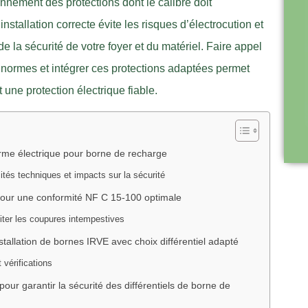
onnement des protections dont le calibre doit
stallation correcte évite les risques d’électrocution et
 la sécurité de votre foyer et du matériel. Faire appel
s normes et intégrer ces protections adaptées permet
 une protection électrique fiable.
orme électrique pour borne de recharge
cités techniques et impacts sur la sécurité
ls pour une conformité NF C 15-100 optimale
viter les coupures intempestives
stallation de bornes IRVE avec choix différentiel adapté
 vérifications
pour garantir la sécurité des différentiels de borne de