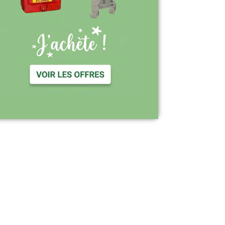
Support réactif : une équipe disponible
pour vous accompagner
Visiter le site