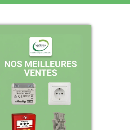
Pourquoi nous choisir ?
Stock en temps réel : quantités toujours
à jour sur le site
Expédition sous 24-48h : livraison rapide
après validation de commande