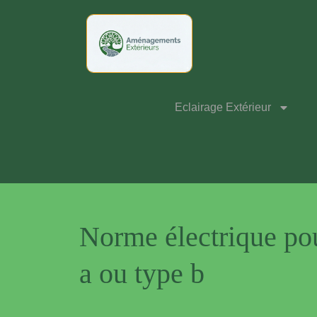
Eclairage Extérieur
Norme électrique pour
a ou type b