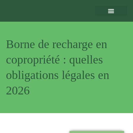
Eclairage Extérieur
Bornes de Recharge
Motorisation et Automatismes
Sécurité Extérieure
Normes et Installation
Borne de recharge en
copropriété : quelles
obligations légales en
2026
Pourquoi
nous choisir