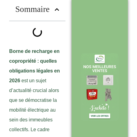
?
Sommaire
Stock en temps
réel : quantités
toujours à jour
sur le site
Borne de recharge en
copropriété : quelles
obligations légales en
Expédition sous
2026
est un sujet
24-48h :
d’actualité crucial alors
livraison rapide
que se démocratise la
après validation
mobilité électrique au
de commande
sein des immeubles
collectifs. Le cadre