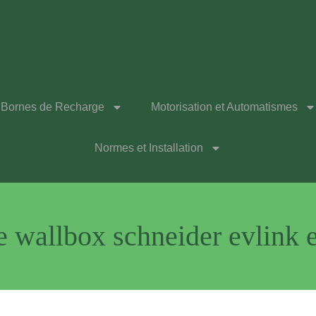
Bornes de Recharge
Motorisation et Automatismes
Normes et Installation
ne wallbox schneider evlink 