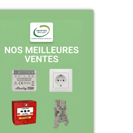
Pourquoi nous choisir ?
Stock en temps réel : quantités toujours
à jour sur le site
Expédition sous 24-48h : livraison rapide
après validation de commande