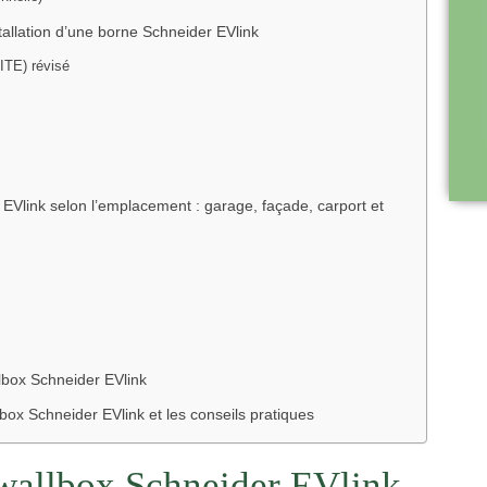
stallation d’une borne Schneider EVlink
CITE) révisé
 EVlink selon l’emplacement : garage, façade, carport et
lbox Schneider EVlink
llbox Schneider EVlink et les conseils pratiques
 wallbox Schneider EVlink