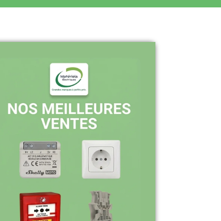
Pourquoi nous choisir ?
Stock en temps réel : quantités toujours
à jour sur le site
Expédition sous 24-48h : livraison rapide
après validation de commande