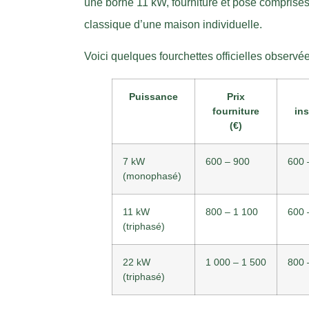
une borne 11 kW, fourniture et pose comprises,
classique d’une maison individuelle.
Voici quelques fourchettes officielles observée
Puissance
Prix
fourniture
ins
(€)
7 kW
600 – 900
600 
(monophasé)
11 kW
800 – 1 100
600 
(triphasé)
22 kW
1 000 – 1 500
800 
(triphasé)