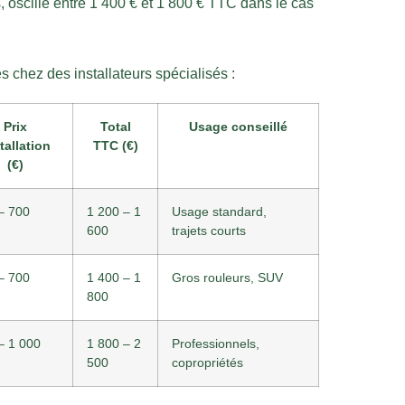
 oscille entre 1 400 € et 1 800 € TTC dans le cas
s chez des installateurs spécialisés :
Prix
Total
Usage conseillé
tallation
TTC (€)
(€)
– 700
1 200 – 1
Usage standard,
600
trajets courts
– 700
1 400 – 1
Gros rouleurs, SUV
800
– 1 000
1 800 – 2
Professionnels,
500
copropriétés