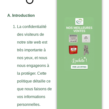
toujours à jour
sur le site
A. Introduction
La confidentialité
Expédition sous
des visiteurs de
24-48h :
notre site web est
livraison rapide
très importante à
après validation
nos yeux, et nous
de commande
nous engageons à
la protéger. Cette
politique détaille ce
Support réactif :
que nous faisons de
une équipe
vos informations
disponible pour
personnelles.