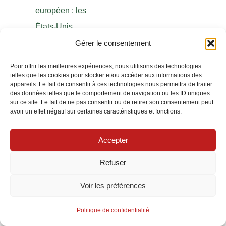
européen : les
États-Unis
d’Amérique, la
Gérer le consentement
Russie, le Japon, la
Pour offrir les meilleures expériences, nous utilisons des technologies
Chine et l’Inde.
telles que les cookies pour stocker et/ou accéder aux informations des
appareils. Le fait de consentir à ces technologies nous permettra de traiter
Les informations
des données telles que le comportement de navigation ou les ID uniques
sur ce site. Le fait de ne pas consentir ou de retirer son consentement peut
personnelles que
avoir un effet négatif sur certaines caractéristiques et fonctions.
vous publiez sur
notre site web ou
Accepter
que vous soumettez
Refuser
à la publication
Voir les préférences
peuvent être
disponibles, via
Politique de confidentialité
internet, dans le