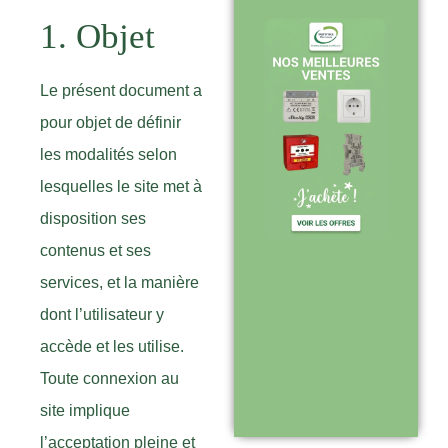
1. Objet
Expédition sous
Le présent document a
24-48h :
pour objet de définir
livraison rapide
les modalités selon
après validation
lesquelles le site met à
de commande
disposition ses
contenus et ses
services, et la manière
Support réactif :
dont l’utilisateur y
une équipe
accède et les utilise.
disponible pour
Toute connexion au
vous
site implique
accompagner
l’acceptation pleine et